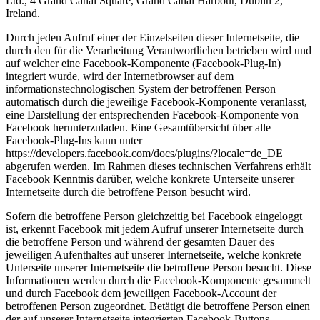
Ltd., 4 Grand Canal Square, Grand Canal Harbour, Dublin 2,
Ireland.
Durch jeden Aufruf einer der Einzelseiten dieser Internetseite, die
durch den für die Verarbeitung Verantwortlichen betrieben wird und
auf welcher eine Facebook-Komponente (Facebook-Plug-In)
integriert wurde, wird der Internetbrowser auf dem
informationstechnologischen System der betroffenen Person
automatisch durch die jeweilige Facebook-Komponente veranlasst,
eine Darstellung der entsprechenden Facebook-Komponente von
Facebook herunterzuladen. Eine Gesamtübersicht über alle
Facebook-Plug-Ins kann unter
https://developers.facebook.com/docs/plugins/?locale=de_DE
abgerufen werden. Im Rahmen dieses technischen Verfahrens erhält
Facebook Kenntnis darüber, welche konkrete Unterseite unserer
Internetseite durch die betroffene Person besucht wird.
Sofern die betroffene Person gleichzeitig bei Facebook eingeloggt
ist, erkennt Facebook mit jedem Aufruf unserer Internetseite durch
die betroffene Person und während der gesamten Dauer des
jeweiligen Aufenthaltes auf unserer Internetseite, welche konkrete
Unterseite unserer Internetseite die betroffene Person besucht. Diese
Informationen werden durch die Facebook-Komponente gesammelt
und durch Facebook dem jeweiligen Facebook-Account der
betroffenen Person zugeordnet. Betätigt die betroffene Person einen
der auf unserer Internetseite integrierten Facebook-Buttons,